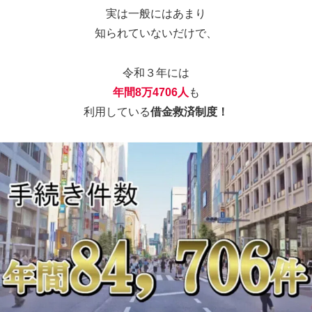
実は一般にはあまり
知られていないだけで、
令和３年には
年間8万4706人
も
利用している
借金救済制度！