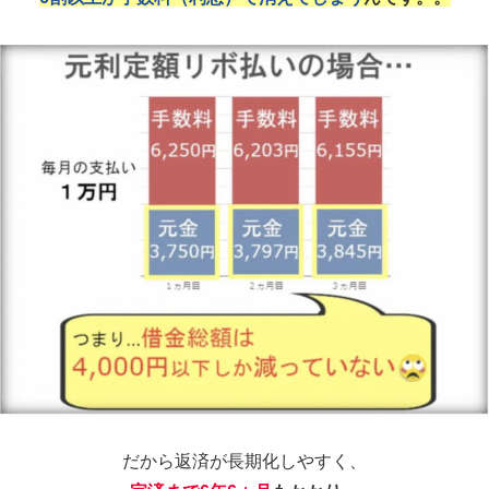
だから返済が長期化しやすく、
完済まで6年6ヵ月
もかかり、
約29万も利息を支払う
事態におちいることも。。
日に日に増えていくリボなど借金の利子が、
気づいた時には手遅れなレベルまで膨らんでいた…
というケースも後を絶たず、社会問題になるほど。