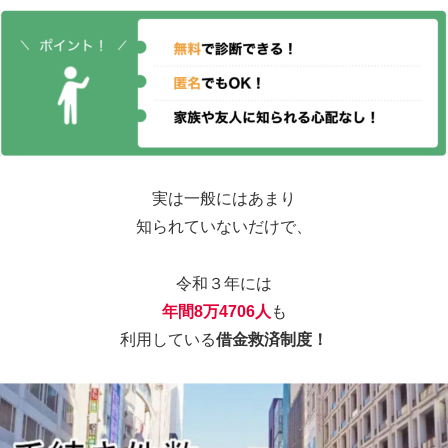
実は一般にはあまり
知られていないだけで、
令和３年には
年間8万4706人
も
利用している
借金救済制度！