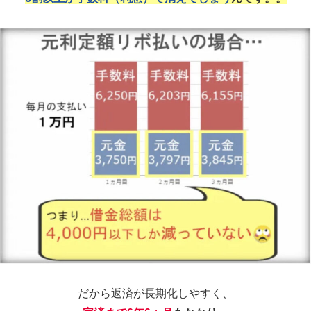
だから返済が長期化しやすく、
完済まで6年6ヵ月
もかかり、
約29万も利息を支払う
事態におちいることも。。
日に日に増えていくリボなど借金の利子が、
気づいた時には手遅れなレベルまで膨らんでいた…
というケースも後を絶たず、社会問題になるほど。