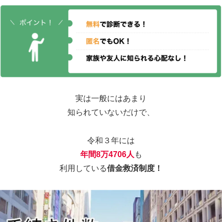
実は一般にはあまり
知られていないだけで、
令和３年には
年間8万4706人
も
利用している
借金救済制度！