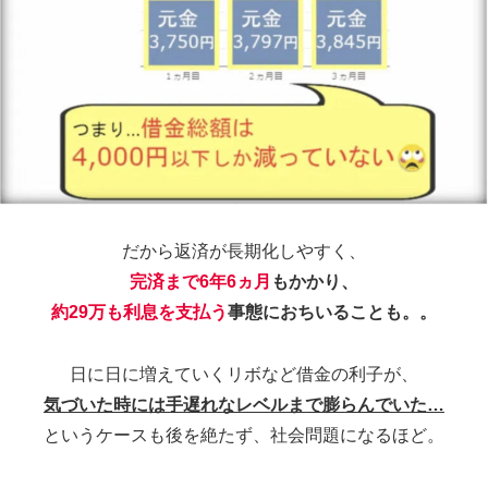
だから返済が長期化しやすく、
完済まで6年6ヵ月
もかかり、
約29万も利息を支払う
事態におちいることも。。
日に日に増えていくリボなど借金の利子が、
気づいた時には手遅れなレベルまで膨らんでいた…
というケースも後を絶たず、社会問題になるほど。
1日に201人も
↓ 破産している計算に… ↓