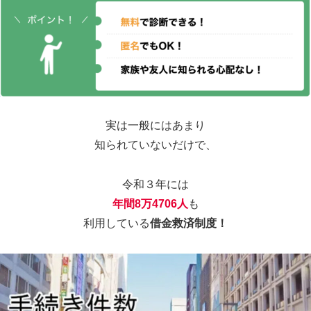
実は一般にはあまり
知られていないだけで、
令和３年には
年間8万4706人
も
利用している
借金救済制度！