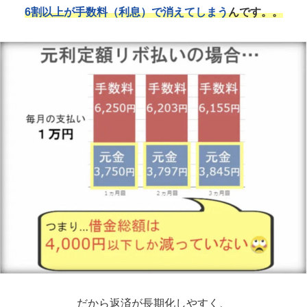
だから返済が長期化しやすく、
完済まで6年6ヵ月
もかかり、
約29万も利息を支払う
事態におちいることも。。
日に日に増えていくリボなど借金の利子が、
気づいた時には手遅れなレベルまで膨らんでいた…