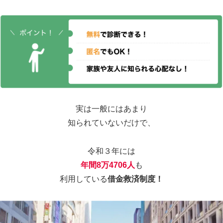
実は一般にはあまり
知られていないだけで、
令和３年には
年間8万4706人
も
利用している
借金救済制度！