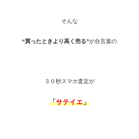
そんな
“買ったときより高く売る”
が合言葉の
３０秒スマホ査定が
「
サテイエ
」