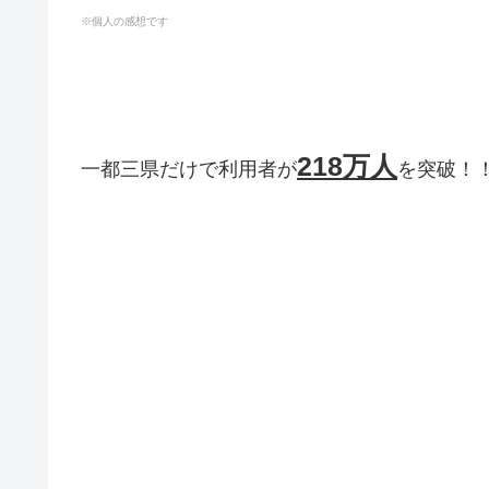
※個人の感想です
218万人
一都三県だけで利用者が
を突破！