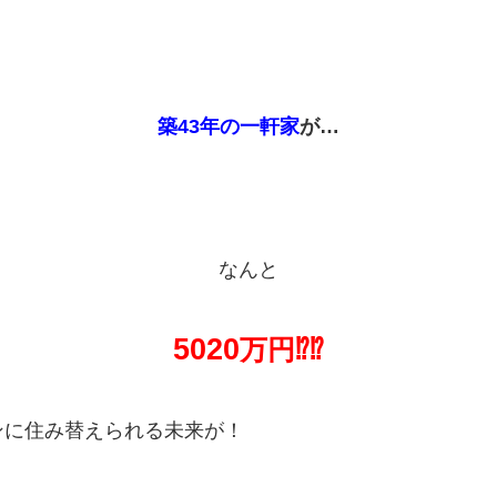
築43年の一軒家
が…
なんと
5020
万円⁉⁉
ンに住み替えられる未来が！