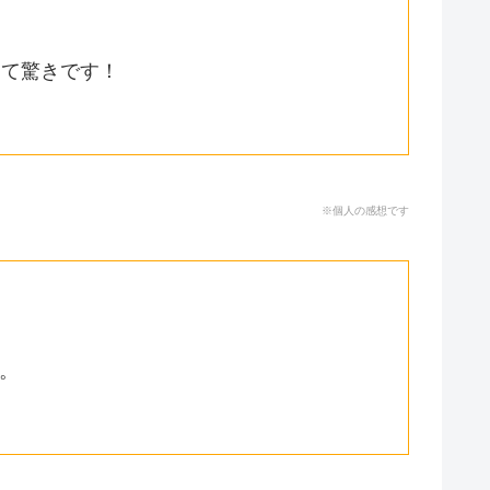
んて驚きです！
※個人の感想です
。