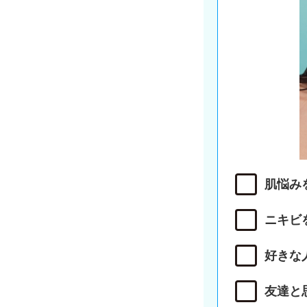
肌悩み
ニキビ
好きな
友達と