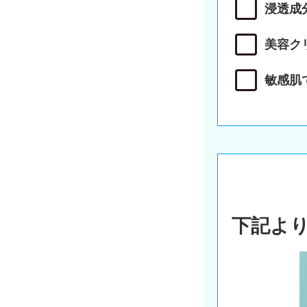
浸透成
美容ク
敏感肌
下記よ