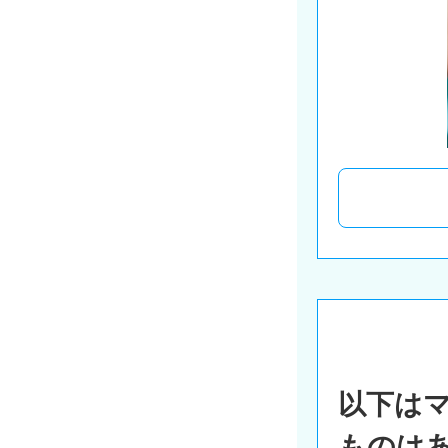
以下は
ものは