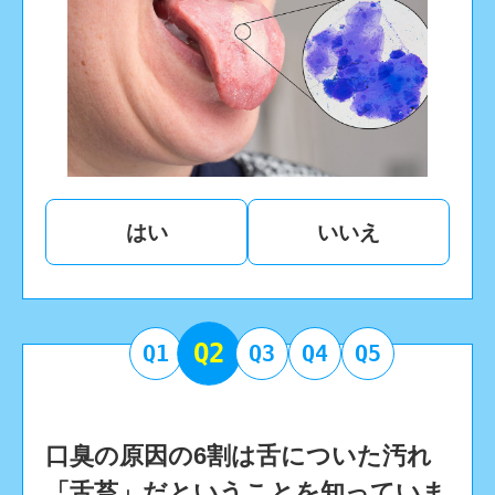
はい
いいえ
Q2
Q1
Q3
Q4
Q5
口臭の原因の6割は舌についた汚れ
「舌苔」だということを知っていま